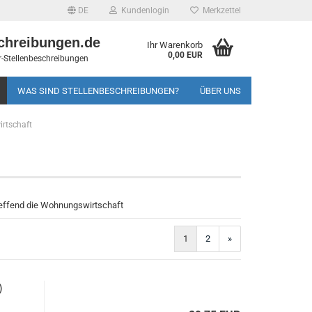
DE
Kundenlogin
Merkzettel
chreibungen.de
Ihr Warenkorb
0,00 EUR
-Stellenbeschreibungen
WAS SIND STELLENBESCHREIBUNGEN?
ÜBER UNS
rtschaft
effend die Wohnungswirtschaft
1
2
»
)