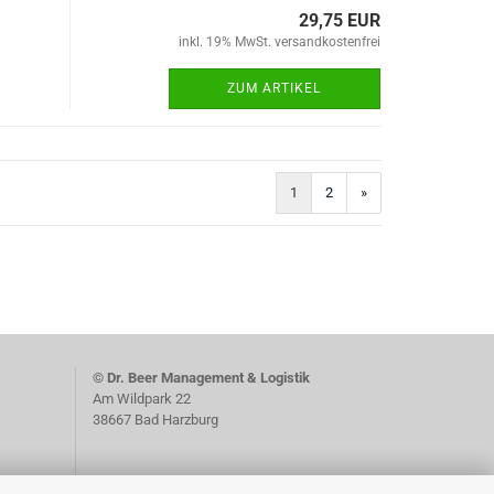
29,75 EUR
inkl. 19% MwSt. versandkostenfrei
ZUM ARTIKEL
1
2
»
)
© Dr. Beer Management & Logistik
Am Wildpark 22
38667 Bad Harzburg