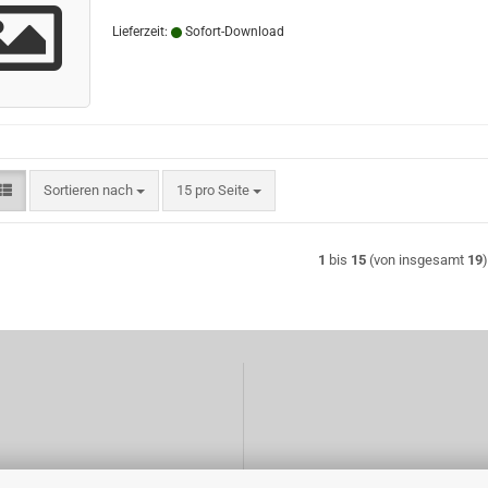
Lieferzeit:
Sofort-Download
Sortieren nach
pro Seite
Sortieren nach
15 pro Seite
1
bis
15
(von insgesamt
19