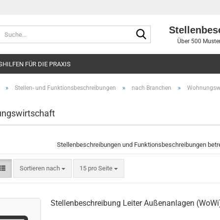
Stellenbes
Suche...
Über 500 Muster
SHILFEN FÜR DIE PRAXIS
»
»
»
Stellen- und Funktionsbeschreibungen
nach Branchen
Wohnungswi
ngswirtschaft
Stellenbeschreibungen und Funktionsbeschreibungen betr
Sortieren nach
pro Seite
Sortieren nach
15 pro Seite
Stellenbeschreibung Leiter Außenanlagen (WoWi