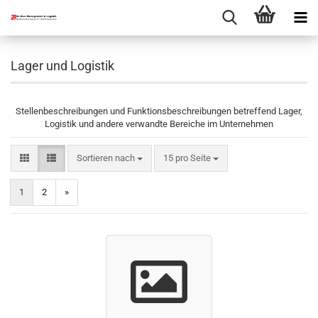
Lager und Logistik
Stellenbeschreibungen und Funktionsbeschreibungen betreffend Lager,
Logistik und andere verwandte Bereiche im Unternehmen
Sortieren nach
pro Seite
Sortieren nach
15 pro Seite
1
2
»