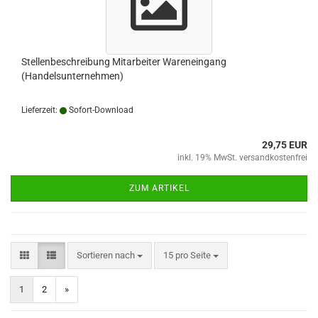
Stellenbeschreibung Mitarbeiter Wareneingang
(Handelsunternehmen)
Lieferzeit:
Sofort-Download
29,75 EUR
inkl. 19% MwSt. versandkostenfrei
ZUM ARTIKEL
Sortieren nach
pro Seite
Sortieren nach
15 pro Seite
1
2
»