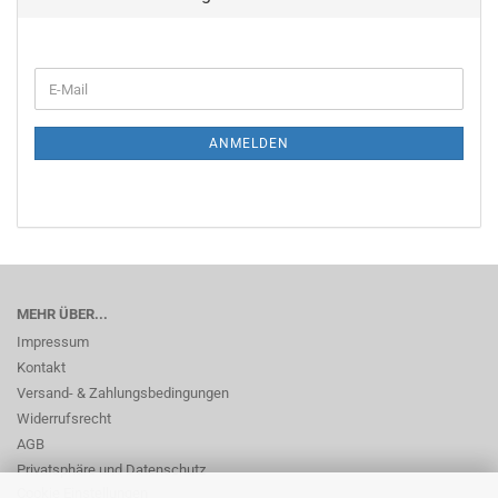
WEITER
E-
ZUR
Mail
NEWSLETTER-
ANMELDUNG
ANMELDEN
MEHR ÜBER...
Impressum
Kontakt
Versand- & Zahlungsbedingungen
Widerrufsrecht
AGB
Privatsphäre und Datenschutz
Cookie Einstellungen