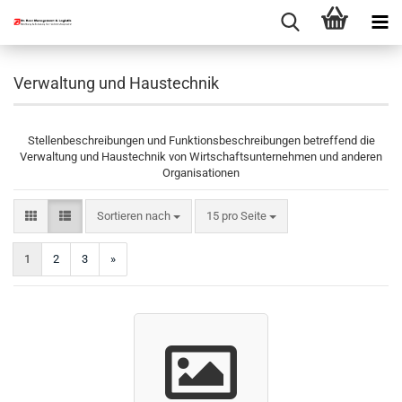
Verwaltung und Haustechnik
Stellenbeschreibungen und Funktionsbeschreibungen betreffend die
Verwaltung und Haustechnik von Wirtschaftsunternehmen und anderen
Organisationen
Sortieren nach
pro Seite
Sortieren nach
15 pro Seite
1
2
3
»