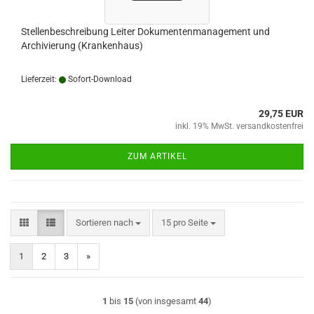
Stellenbeschreibung Leiter Dokumentenmanagement und
Archivierung (Krankenhaus)
Lieferzeit:
Sofort-Download
29,75 EUR
inkl. 19% MwSt. versandkostenfrei
ZUM ARTIKEL
Sortieren nach
pro Seite
Sortieren nach
15 pro Seite
1
2
3
»
1
bis
15
(von insgesamt
44
)