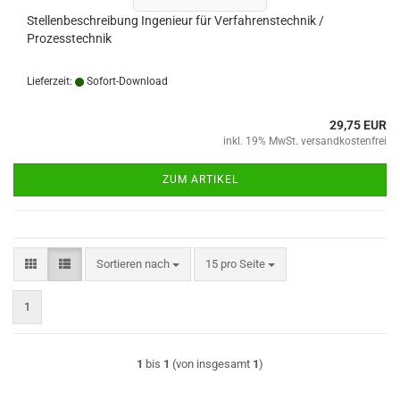
Stellenbeschreibung Ingenieur für Verfahrenstechnik /
Prozesstechnik
Lieferzeit:
Sofort-Download
29,75 EUR
inkl. 19% MwSt. versandkostenfrei
ZUM ARTIKEL
Sortieren nach
pro Seite
Sortieren nach
15 pro Seite
1
1
bis
1
(von insgesamt
1
)