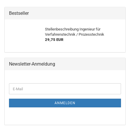
Bestseller
Stellenbeschreibung Ingenieur für
Verfahrenstechnik / Prozesstechnik
29,75 EUR
Newsletter-Anmeldung
WEITER
E-
ZUR
Mail
NEWSLETTER-
ANMELDUNG
ANMELDEN