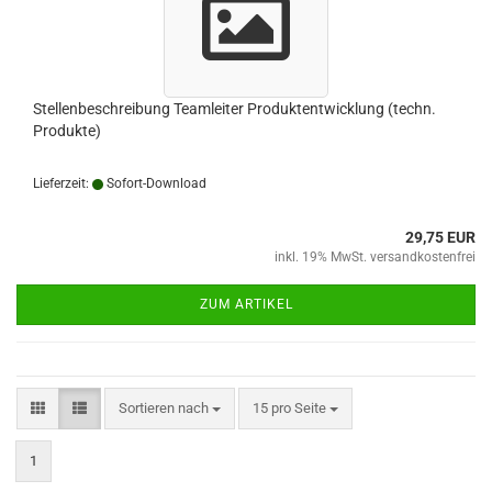
Stellenbeschreibung Teamleiter Produktentwicklung (techn.
Produkte)
Lieferzeit:
Sofort-Download
29,75 EUR
inkl. 19% MwSt. versandkostenfrei
ZUM ARTIKEL
Sortieren nach
pro Seite
Sortieren nach
15 pro Seite
1