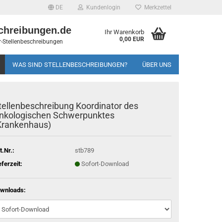
DE
Kundenlogin
Merkzettel
chreibungen.de
Ihr Warenkorb
0,00 EUR
-Stellenbeschreibungen
WAS SIND STELLENBESCHREIBUNGEN?
ÜBER UNS
tellenbeschreibung Koordinator des
nkologischen Schwerpunktes
Krankenhaus)
t.Nr.:
stb789
eferzeit:
Sofort-Download
wnloads: