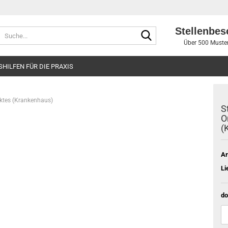
Stellenbes
Suche...
Über 500 Muster
SHILFEN FÜR DIE PRAXIS
ktes (Krankenhaus)
S
O
(
Ar
Li
do