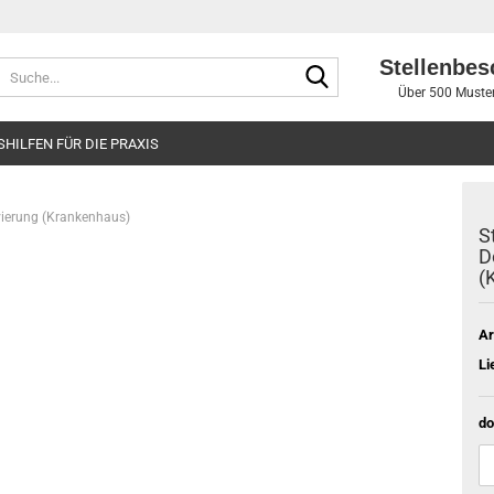
Stellenbes
Suche...
Über 500 Muster
SHILFEN FÜR DIE PRAXIS
ierung (Krankenhaus)
S
D
(
Ar
Li
do