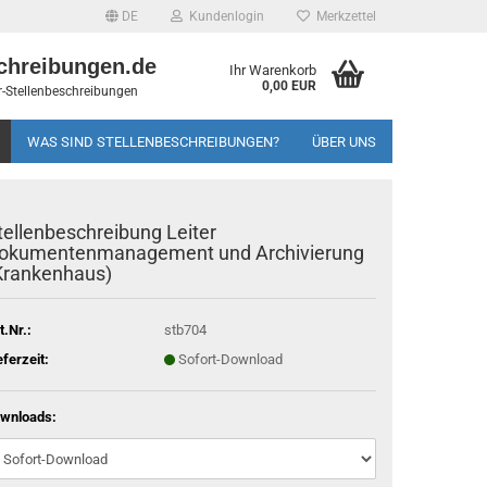
DE
Kundenlogin
Merkzettel
chreibungen.de
Ihr Warenkorb
0,00 EUR
-Stellenbeschreibungen
WAS SIND STELLENBESCHREIBUNGEN?
ÜBER UNS
tellenbeschreibung Leiter
okumentenmanagement und Archivierung
Krankenhaus)
t.Nr.:
stb704
eferzeit:
Sofort-Download
wnloads: