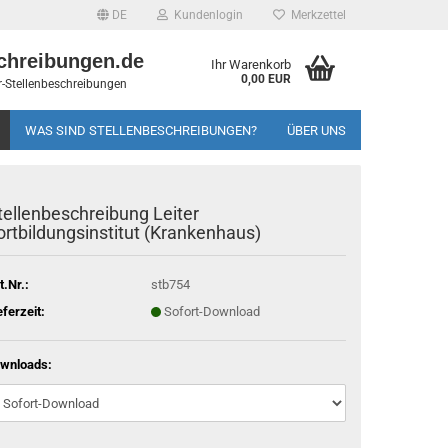
DE
Kundenlogin
Merkzettel
chreibungen.de
Ihr Warenkorb
0,00 EUR
-Stellenbeschreibungen
WAS SIND STELLENBESCHREIBUNGEN?
ÜBER UNS
tellenbeschreibung Leiter
ortbildungsinstitut (Krankenhaus)
t.Nr.:
stb754
eferzeit:
Sofort-Download
wnloads: