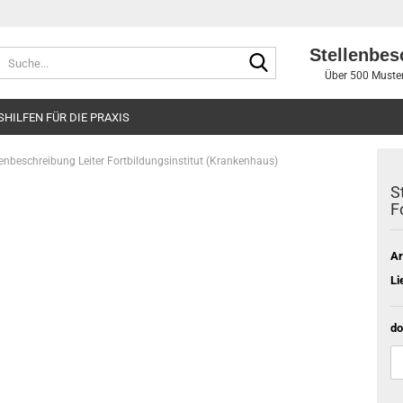
Stellenbes
Suche...
Über 500 Muster
SHILFEN FÜR DIE PRAXIS
lenbeschreibung Leiter Fortbildungsinstitut (Krankenhaus)
S
F
Ar
Li
do