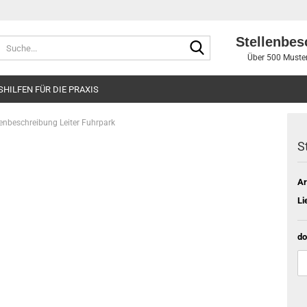
Stellenbes
Suche...
Über 500 Muster
SHILFEN FÜR DIE PRAXIS
lenbeschreibung Leiter Fuhrpark
S
Ar
Li
do