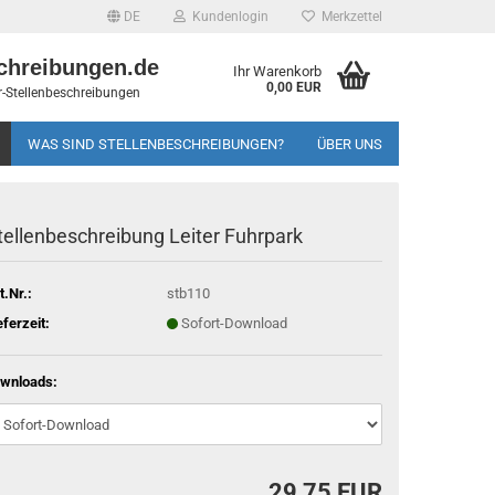
DE
Kundenlogin
Merkzettel
chreibungen.de
Ihr Warenkorb
0,00 EUR
-Stellenbeschreibungen
WAS SIND STELLENBESCHREIBUNGEN?
ÜBER UNS
tellenbeschreibung Leiter Fuhrpark
t.Nr.:
stb110
eferzeit:
Sofort-Download
wnloads:
29,75 EUR