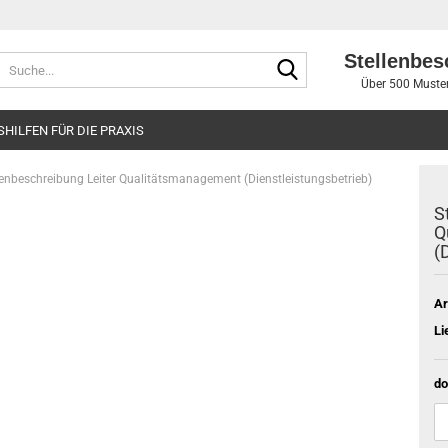
Stellenbes
Suche...
Über 500 Muster
SHILFEN FÜR DIE PRAXIS
lenbeschreibung Leiter Qualitätsmanagement (Dienstleistungsbetrieb)
S
Q
(
Ar
Li
do