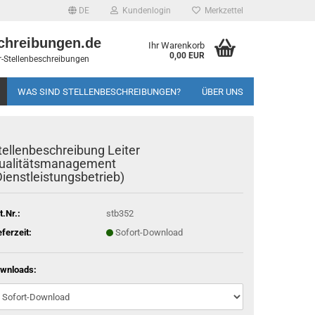
DE
Kundenlogin
Merkzettel
chreibungen.de
Ihr Warenkorb
0,00 EUR
-Stellenbeschreibungen
WAS SIND STELLENBESCHREIBUNGEN?
ÜBER UNS
tellenbeschreibung Leiter
ualitätsmanagement
Dienstleistungsbetrieb)
t.Nr.:
stb352
eferzeit:
Sofort-Download
wnloads: