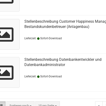
Stellenbeschreibung Customer Happiness Manag
Bestandskundenbetreuer (Anlagenbau)
Lieferzeit:
Sofort-Download
Stellenbeschreibung Datenbankentwickler und
Datenbankadministrator
Lieferzeit:
Sofort-Download
Sortieren nach
pro Seite
Sortieren nach
15 pro Seite
«