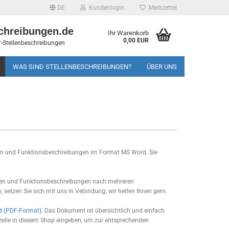
DE
Kundenlogin
Merkzettel
chreibungen.de
Ihr Warenkorb
0,00 EUR
-Stellenbeschreibungen
WAS SIND STELLENBESCHREIBUNGEN?
ÜBER UNS
en und Funktionsbeschreibungen im Format MS Word. Sie
ngen und Funktionsbeschreibungen nach mehreren
, setzen Sie sich mit uns in Vebindung; wir helfen Ihnen gern.
ad (PDF-Format)
. Das Dokument ist übersichtlich und einfach
eile in diesem Shop eingeben, um zur entsprechenden