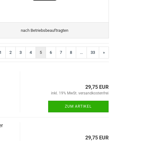
nach Betriebsbeauftragten
1
2
3
4
5
6
7
8
...
33
»
29,75 EUR
inkl. 19% MwSt. versandkostenfrei
ZUM ARTIKEL
er
29,75 EUR