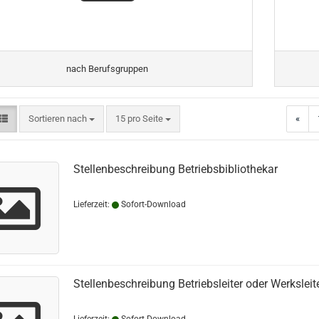
nach Berufsgruppen
Sortieren nach
pro Seite
Sortieren nach
15 pro Seite
«
Stellenbeschreibung Betriebsbibliothekar
Lieferzeit:
Sofort-Download
Stellenbeschreibung Betriebsleiter oder Werksleit